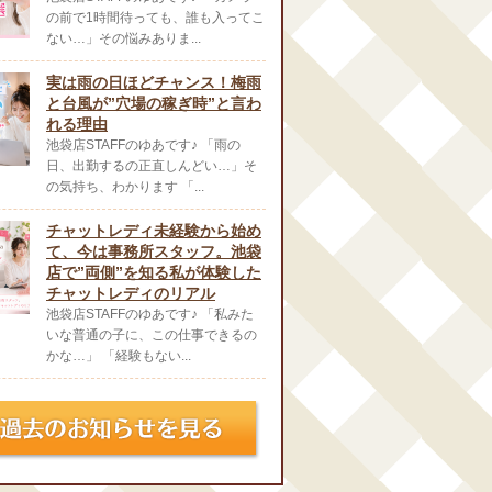
の前で1時間待っても、誰も入ってこ
ない…」その悩みありま...
実は雨の日ほどチャンス！梅雨
と台風が”穴場の稼ぎ時”と言わ
れる理由
池袋店STAFFのゆあです♪ 「雨の
日、出勤するの正直しんどい…」そ
の気持ち、わかります 「...
チャットレディ未経験から始め
て、今は事務所スタッフ。池袋
店で”両側”を知る私が体験した
チャットレディのリアル
池袋店STAFFのゆあです♪ 「私みた
いな普通の子に、この仕事できるの
かな…」 「経験もない...