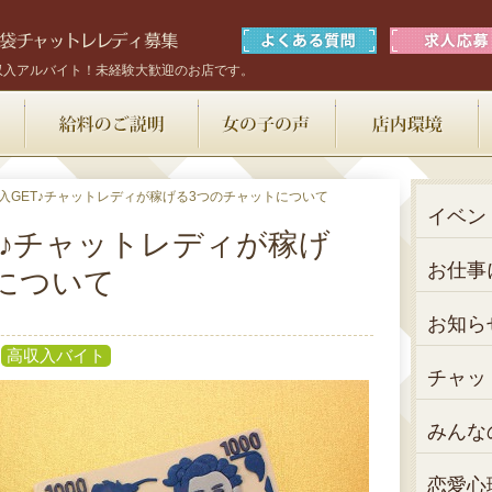
収入アルバイト！未経験大歓迎のお店です。
お仕事内容
給料のご説明
女の子の声
入GET♪チャットレディが稼げる3つのチャットについて
イベン
T♪チャットレディが稼げ
お仕事
について
お知ら
高収入バイト
チャッ
みんな
恋愛心