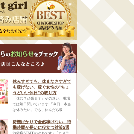
休みすぎても、休まなさすぎて
も稼げない。稼ぐ女性の”ちょ
うどいい休日”の取り方
「休む？頑張る？」その迷い、現場
では毎日聞いています 「今日、本当
は休みたい。でも、休んだら収...
待機ばかりで全然稼げない…待
機時間が長いに役立つ対策5選
池袋店STAFFのゆあです♪ 「カメラ