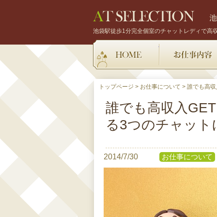
池袋駅徒歩1分完全個室のチャットレディで高
HOME
トップページ
>
お仕事について
>
誰でも高収
誰でも高収入GE
る3つのチャット
2014/7/30
お仕事について