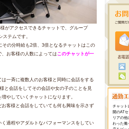
客様がアクセスできるチャットで、グループ
るシステムです。
にその分時給も2倍、3倍となるチャットはこの
で、お客様の人数によっては
このチャットが一
ては一斉に複数人のお客様と同時に会話をする
客様と会話をしてその会話や女の子のことを見
を増やしていくチャットになります。
だお客様と会話をしていても何も興味を示さず
チャット
開のAT
リアの他
いく過程やアダルトなパフォーマンスをしてい
わった働