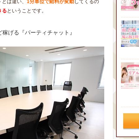
トとは違い、
1分単位で給料が変動
してくるの
きる
ということです。
ど稼げる『パーティチャット』