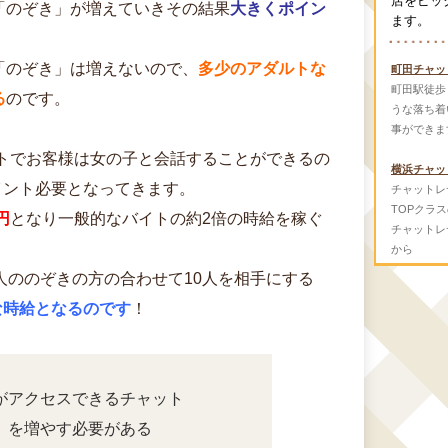
店をピッ
「のぞき」が増えていきその結果
大きくポイン
ます。
「のぞき」は増えないので、
多少のアダルトな
町田チャッ
町田駅徒歩
る
のです。
うな落ち着
事ができま
ントでお客様は女の子と会話することができるの
横浜チャッ
ポイント必要となってきます。
チャットレ
TOPクラ
円
となり一般的なバイトの約2倍の時給を稼ぐ
チャットレ
から
人ののぞきの方の合わせて10人を相手にする
額な時給となるのです
！
がアクセスできるチャット
」を増やす必要がある