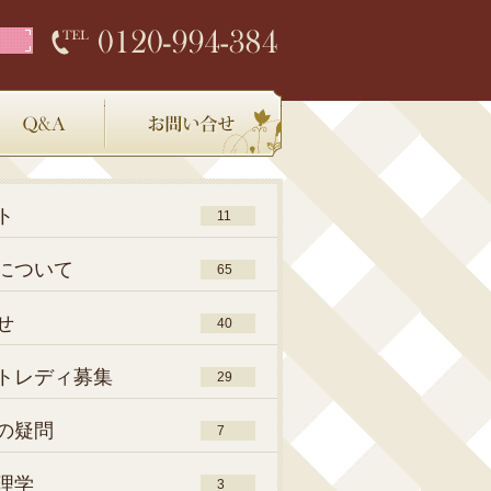
店内環境
Q＆A
お問い合わせ
ト
11
について
65
せ
40
トレディ募集
29
の疑問
7
理学
3