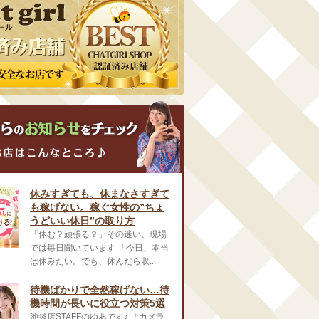
休みすぎても、休まなさすぎて
も稼げない。稼ぐ女性の”ちょ
うどいい休日”の取り方
「休む？頑張る？」その迷い、現場
では毎日聞いています 「今日、本当
は休みたい。でも、休んだら収...
待機ばかりで全然稼げない…待
機時間が長いに役立つ対策5選
池袋店STAFFのゆあです♪ 「カメラ