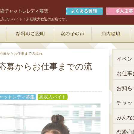
収入アルバイト！未経験大歓迎のお店です。
お仕事内容
給料のご説明
女の子の声
応募からお仕事までの流れ
イベン
応募からお仕事までの流
お仕事
お知ら
ャットレディ募集
高収入バイト
チャッ
みんな
恋愛心