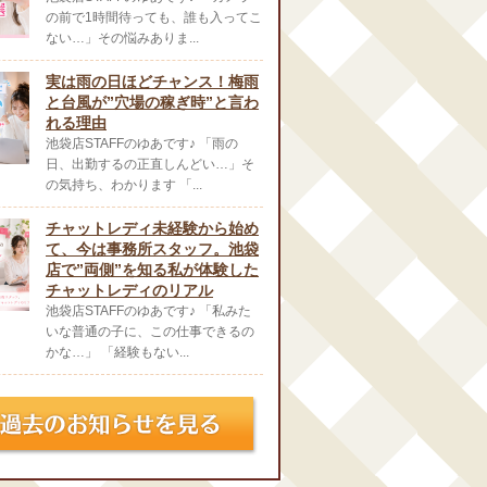
の前で1時間待っても、誰も入ってこ
ない…」その悩みありま...
実は雨の日ほどチャンス！梅雨
と台風が”穴場の稼ぎ時”と言わ
れる理由
池袋店STAFFのゆあです♪ 「雨の
日、出勤するの正直しんどい…」そ
の気持ち、わかります 「...
チャットレディ未経験から始め
て、今は事務所スタッフ。池袋
店で”両側”を知る私が体験した
チャットレディのリアル
池袋店STAFFのゆあです♪ 「私みた
いな普通の子に、この仕事できるの
かな…」 「経験もない...