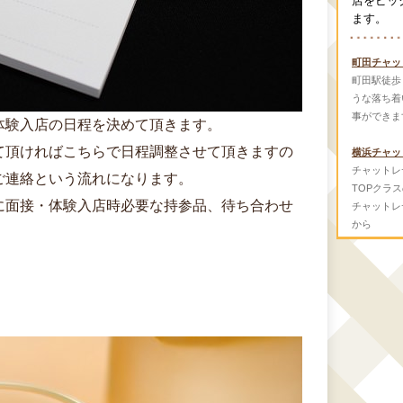
店をピッ
ます。
町田チャッ
町田駅徒歩
うな落ち着
事ができま
体験入店の日程を決めて頂きます。
て頂ければこちらで日程調整させて頂きますの
横浜チャッ
チャットレ
ご連絡という流れになります。
TOPクラ
に面接・体験入店時必要な持参品、待ち合わせ
チャットレ
から