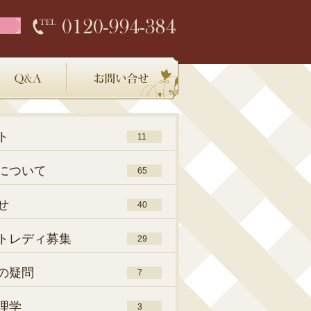
店内環境
Q＆A
お問い合わせ
ト
11
について
65
せ
40
トレディ募集
29
の疑問
7
理学
3