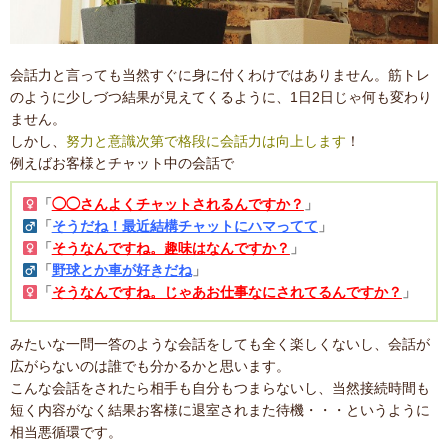
会話力と言っても当然すぐに身に付くわけではありません。筋トレ
のように少しづつ結果が見えてくるように、1日2日じゃ何も変わり
ません。
しかし、
努力と意識次第で格段に会話力は向上します
！
例えばお客様とチャット中の会話で
「
◯◯さんよくチャットされるんですか？
」
「
そうだね！最近結構チャットにハマってて
」
「
そうなんですね。趣味はなんですか？
」
「
野球とか車が好きだね
」
「
そうなんですね。じゃあお仕事なにされてるんですか？
」
みたいな一問一答のような会話をしても全く楽しくないし、会話が
広がらないのは誰でも分かるかと思います。
こんな会話をされたら相手も自分もつまらないし、当然接続時間も
短く内容がなく結果お客様に退室されまた待機・・・というように
相当悪循環です。