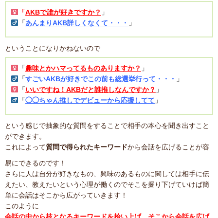
「
AKBで誰が好きですか？
」
「
あんまりAKB詳しくなくて・・・
」
ということになりかねないので
「
趣味とかハマってるものありますか？
」
「
すごいAKBが好きでこの前も総選挙行って・・・
」
「
いいですね！AKBだと誰推しなんですか？
」
「
◯◯ちゃん推しでデビューから応援してて
」
という感じで抽象的な質問をすることで相手の本心を聞き出すこと
ができます。
これによって
質問で得られたキーワード
から会話を広げることが容
易にできるのです！
さらに人は自分が好きなもの、興味のあるものに関しては相手に伝
えたい、教えたいという心理が働くのでそこを掘り下げていけば簡
単に会話はそこから広がっていきます！
このように
会話の中から枝となるキーワードを拾い上げ、そこから会話を広げ