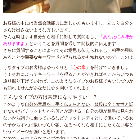
お客様の中には当然会話能力に乏しい方もいますし、あまり自分を
さらけ出さないような方もいます。
そんな時はまず自分から相手に対して質問をし、「
あなたに興味が
ありますよ
」ということを質問を通して間接的に伝えます。
さらに質問することによってその意思も伝えられるし、相手の興味
あることや
重要なキーワード
が得られるかも知れないので、このよ
うなタイプのお客様はゆっくりと「
心の扉
」を開けていきましょ
う！それによってキーワードを得ることができればそこからいつも
通り掘り下げていけば、このようなタイプのお客様でも少しづつか
も知れませんがあなたに心を開いてくれます！
こんなタイプの方は常連になりやすい！？
このような
自分の意思を上手く伝えられない
、
普段は全く女性と話
せないけどチャットだから何とか話せる
、
自分の顔が相手に見られ
ないから調子に乗っている
などチャットレディとして働いている女
の子からすれば扱いづらい客、なるべくなら相手にしたくない客と
いうイメージが強いと思います。
なので、そのようなタイプの方はいつもチャットレディから「