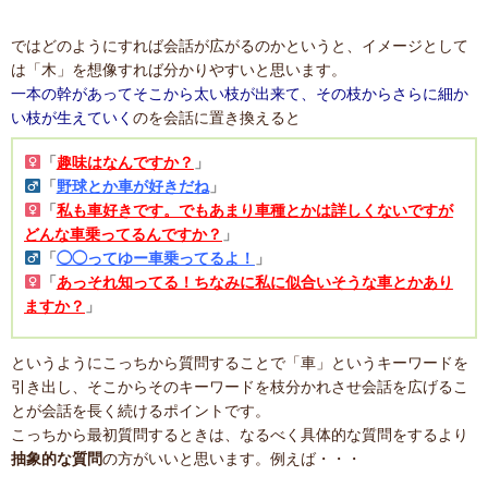
ではどのようにすれば会話が広がるのかというと、イメージとして
は「木」を想像すれば分かりやすいと思います。
一本の幹があってそこから太い枝が出来て、その枝からさらに細か
い枝が生えていく
のを会話に置き換えると
「
趣味はなんですか？
」
「
野球とか車が好きだね
」
「
私も車好きです。でもあまり車種とかは詳しくないですが
どんな車乗ってるんですか？
」
「
◯◯ってゆー車乗ってるよ！
」
「
あっそれ知ってる！ちなみに私に似合いそうな車とかあり
ますか？
」
というようにこっちから質問することで「車」というキーワードを
引き出し、そこからそのキーワードを枝分かれさせ会話を広げるこ
とが会話を長く続けるポイントです。
こっちから最初質問するときは、なるべく具体的な質問をするより
抽象的な質問
の方がいいと思います。例えば・・・