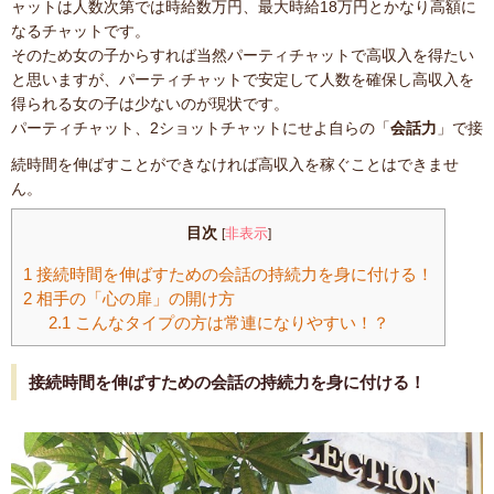
ャットは人数次第では時給数万円、最大時給18万円とかなり高額に
なるチャットです。
そのため女の子からすれば当然パーティチャットで高収入を得たい
と思いますが、パーティチャットで安定して人数を確保し高収入を
得られる女の子は少ないのが現状です。
パーティチャット、2ショットチャットにせよ自らの「
会話力
」で接
続時間を伸ばすことができなければ高収入を稼ぐことはできませ
ん。
目次
非表示
[
]
1
接続時間を伸ばすための会話の持続力を身に付ける！
2
相手の「心の扉」の開け方
2.1
こんなタイプの方は常連になりやすい！？
接続時間を伸ばすための会話の持続力を身に付ける！