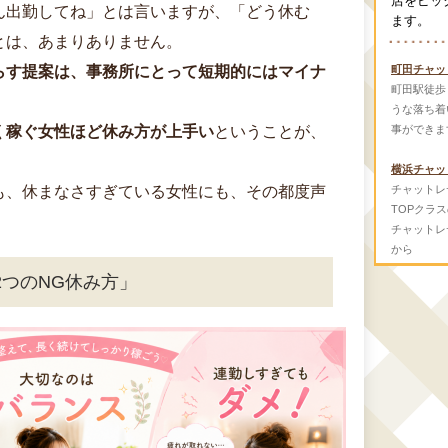
店をピッ
ん出勤してね」とは言いますが、「どう休む
ます。
とは、あまりありません。
町田チャッ
らす提案は、事務所にとって短期的にはマイナ
町田駅徒歩
うな落ち着
事ができま
く稼ぐ女性ほど休み方が上手い
ということが、
。
横浜チャッ
チャットレ
も、休まなさすぎている女性にも、その都度声
TOPクラ
チャットレ
から
つのNG休み方」