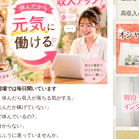
高収入
現場では毎日聞いています
、休んだら収入が落ちる気がする」
なんだか稼げていない」
で休んでいるの?」
分からない」
なふうに迷っていませんか。