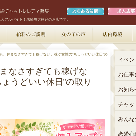
収入アルバイト！未経験大歓迎のお店です。
お仕事内容
給料のご説明
女の子の声
も、休まなさすぎても稼げない。稼ぐ女性の”ちょうどいい休日”の
イベン
休まなさすぎても稼げな
お仕事
ちょうどいい休日”の取り
お知ら
チャッ
みんな
恋愛心