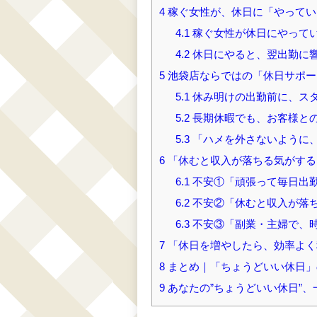
4
稼ぐ女性が、休日に「やってい
4.1
稼ぐ女性が休日にやって
4.2
休日にやると、翌出勤に響
5
池袋店ならではの「休日サポー
5.1
休み明けの出勤前に、ス
5.2
長期休暇でも、お客様と
5.3
「ハメを外さないように
6
「休むと収入が落ちる気がする
6.1
不安①「頑張って毎日出
6.2
不安②「休むと収入が落
6.3
不安③「副業・主婦で、
7
「休日を増やしたら、効率よく
8
まとめ｜「ちょうどいい休日」
9
あなたの”ちょうどいい休日”、