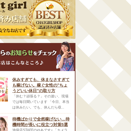
休みすぎても、休まなさすぎて
も稼げない。稼ぐ女性の”ちょ
うどいい休日”の取り方
「休む？頑張る？」その迷い、現場
では毎日聞いています 「今日、本当
は休みたい。でも、休んだら収...
待機ばかりで全然稼げない…待
機時間が長いに役立つ対策5選
池袋店STAFFのゆあです♪ 「カメラ