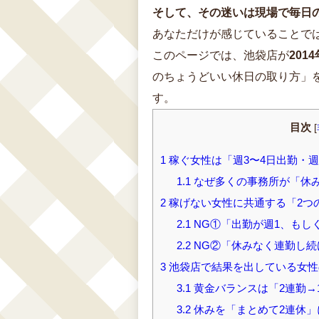
そして、その迷いは現場で毎日
あなただけが感じていることで
このページでは、池袋店が
201
のちょうどいい休日の取り方」
す。
目次
[
1
稼ぐ女性は「週3〜4日出勤・週
1.1
なぜ多くの事務所が「休み
2
稼げない女性に共通する「2つ
2.1
NG①「出勤が週1、もし
2.2
NG②「休みなく連勤し続
3
池袋店で結果を出している女性
3.1
黄金バランスは「2連勤→
3.2
休みを「まとめて2連休」