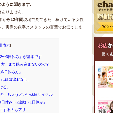
のように聞きます。
はありません。
4年から12年間
現場で見てきた「稼げている女性
を、実際の数字とスタッフの言葉でお伝えしま
非表示
]
2〜3日休み」が基本です
方」まで踏み込まないのか?
のNG休み方」
くはほぼ出勤なし」
ける」
の「ちょうどいい休日サイクル」
1日休み→2連勤→1日休み」
にするのもアリ