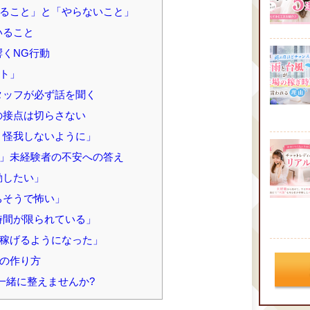
ること」と「やらないこと」
いること
くNG行動
ト」
タッフが必ず話を聞く
の接点は切らさない
、怪我しないように」
」未経験者の不安への答え
勤したい」
ちそうで怖い」
時間が限られている」
稼げるようになった」
の作り方
一緒に整えませんか?