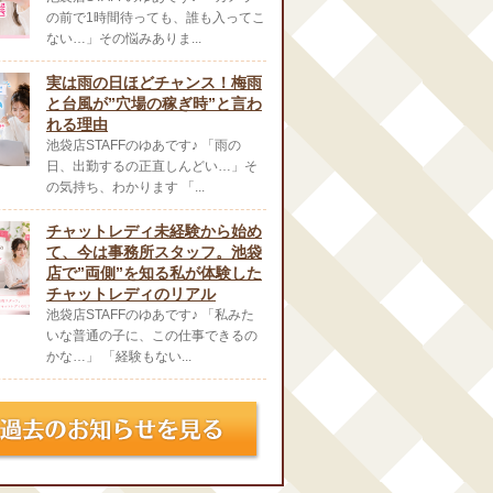
の前で1時間待っても、誰も入ってこ
ない…」その悩みありま...
実は雨の日ほどチャンス！梅雨
と台風が”穴場の稼ぎ時”と言わ
れる理由
池袋店STAFFのゆあです♪ 「雨の
日、出勤するの正直しんどい…」そ
の気持ち、わかります 「...
チャットレディ未経験から始め
て、今は事務所スタッフ。池袋
店で”両側”を知る私が体験した
チャットレディのリアル
池袋店STAFFのゆあです♪ 「私みた
いな普通の子に、この仕事できるの
かな…」 「経験もない...