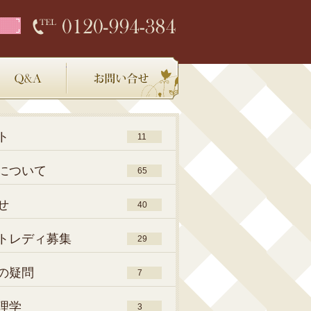
店内環境
Q＆A
お問い合わせ
ト
11
について
65
せ
40
トレディ募集
29
の疑問
7
理学
3