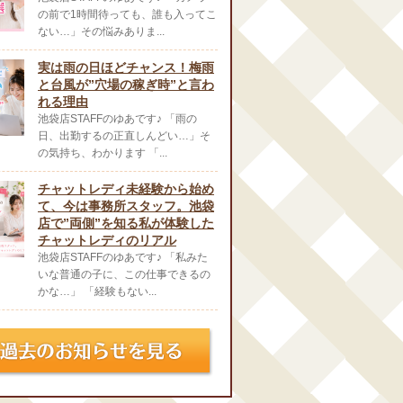
の前で1時間待っても、誰も入ってこ
ない…」その悩みありま...
実は雨の日ほどチャンス！梅雨
と台風が”穴場の稼ぎ時”と言わ
れる理由
池袋店STAFFのゆあです♪ 「雨の
日、出勤するの正直しんどい…」そ
の気持ち、わかります 「...
チャットレディ未経験から始め
て、今は事務所スタッフ。池袋
店で”両側”を知る私が体験した
チャットレディのリアル
池袋店STAFFのゆあです♪ 「私みた
いな普通の子に、この仕事できるの
かな…」 「経験もない...