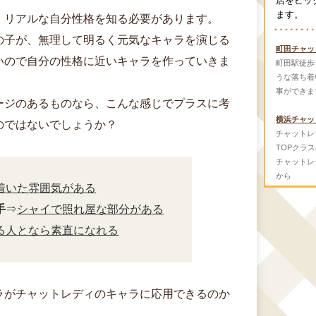
店をピッ
ます。
、リアルな自分性格を知る必要があります。
の子が、無理して明るく元気なキャラを演じる
町田チャッ
いので自分の性格に近いキャラを作っていきま
町田駅徒歩
うな落ち着
事ができま
ージのあるものなら、こんな感じでプラスに考
横浜チャッ
のではないでしょうか？
チャットレ
TOPクラ
チャットレ
から
着いた雰囲気がある
手
⇒
シャイで照れ屋な部分がある
る人となら素直になれる
ラがチャットレディのキャラに応用できるのか