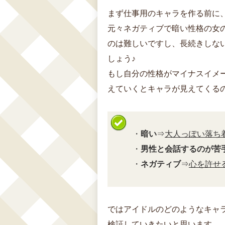
まず仕事用のキャラを作る前に
元々ネガティブで暗い性格の女
のは難しいですし、長続きしな
しょう♪
もし自分の性格がマイナスイメ
えていくとキャラが見えてくる
・
暗い
⇒
大人っぽい落ち
・
男性と会話するのが苦
・
ネガティブ
⇒
心を許せ
ではアイドルのどのようなキャ
検証していきたいと思います。