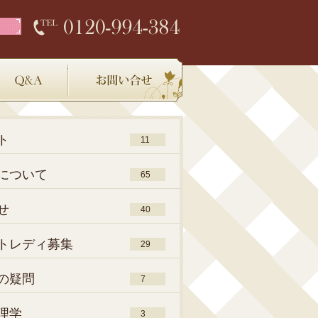
店内環境
Q＆A
お問い合わせ
ト
11
について
65
せ
40
トレディ募集
29
の疑問
7
理学
3