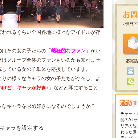
言われるくらい全国各地に様々なアイドルが存
のはその女の子たちの「
熱狂的なファン
」がい
達はグループ全体のファンもいるかも知れませ
属している女の子単体を応援しています。
なりの様々なキャラの女の子たちが存在し、よ
いけど、キャラが好き♪
」などと耳にすること
うなキャラを求め好きになるのでしょうか？
チャット
開のAT
リアの他
キャラを設定する
わった働