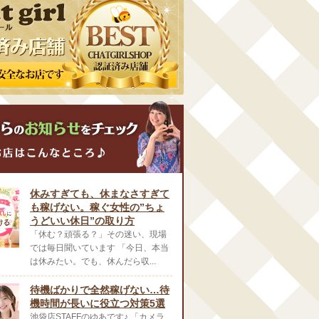
休みすぎても、休まなさすぎて
も稼げない。稼ぐ女性の”ちょ
うどいい休日”の取り方
「休む？頑張る？」その迷い、現場
では毎日聞いています 「今日、本当
は休みたい。でも、休んだら収...
待機ばかりで全然稼げない…待
機時間が長いに役立つ対策5選
池袋店STAFFのゆあです♪ 「カメラ