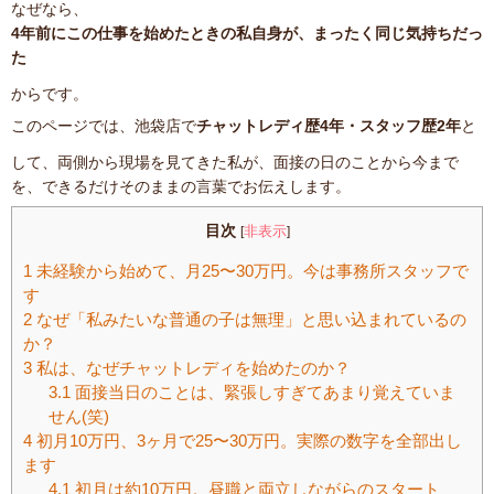
なぜなら、
4年前にこの仕事を始めたときの私自身が、まったく同じ気持ちだっ
た
からです。
このページでは、池袋店で
チャットレディ歴4年・スタッフ歴2年
と
して、両側から現場を見てきた私が、面接の日のことから今まで
を、できるだけそのままの言葉でお伝えします。
目次
非表示
[
]
1
未経験から始めて、月25〜30万円。今は事務所スタッフで
す
2
なぜ「私みたいな普通の子は無理」と思い込まれているの
か？
3
私は、なぜチャットレディを始めたのか？
3.1
面接当日のことは、緊張しすぎてあまり覚えていま
せん(笑)
4
初月10万円、3ヶ月で25〜30万円。実際の数字を全部出し
ます
4.1
初月は約10万円。昼職と両立しながらのスタート