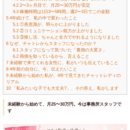
4.2
2〜3ヶ月目で、月25〜30万円が安定
4.3
稼働時間は1日3〜5時間。週2〜3日でこの金額
5
4年続けて、私の中で変わったこと
5.1
①美意識が、明らかに上がりました
5.2
②コミュニケーション能力が上がりました
5.3
③推し活、ちゃんと全力でやれるようになりました
6
なぜ、チャトレからスタッフになったのか？
6.1
スタッフになって気づいた「裏側の大変さ」
6.2
両側を知っているから、言えること
7
未経験で来てくれる女性に、私がいつも伝えていること
8
4年前の自分に、今、伝えたいこと
9
未経験から始めた私が、4年で見てきたチャットレディの
リアル
10
「私みたいな子でも大丈夫?」、その答え、私がします
未経験から始めて、月25〜30万円。今は事務所スタッフで
す