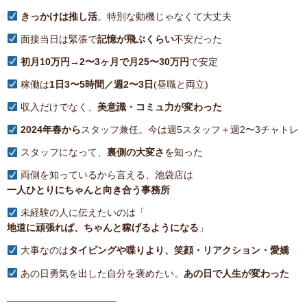
きっかけは推し活
。特別な動機じゃなくて大丈夫
面接当日は緊張で
記憶が飛ぶくらい
不安だった
初月10万円→2〜3ヶ月で月25〜30万円
で安定
稼働は
1日3〜5時間／週2〜3日
(昼職と両立)
収入だけでなく、
美意識・コミュ力が変わった
2024年春から
スタッフ兼任。今は週5スタッフ＋週2〜3チャトレ
スタッフになって、
裏側の大変さ
を知った
両側を知っているから言える、池袋店は
一人ひとりにちゃんと向き合う事務所
未経験の人に伝えたいのは「
地道に頑張れば、ちゃんと稼げるようになる
」
大事なのは
タイピングや喋りより、笑顔・リアクション・愛嬌
あの日勇気を出した自分を褒めたい。
あの日で人生が変わった
────────────────