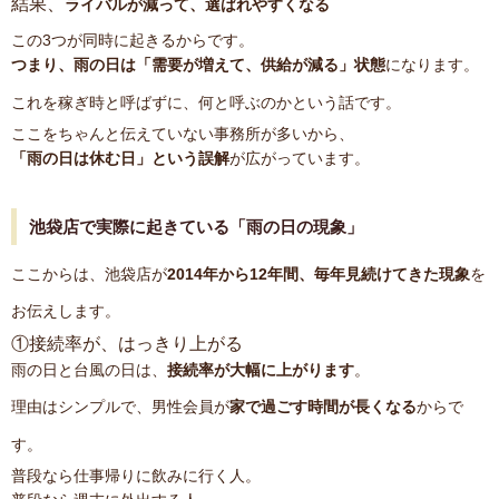
結果、
ライバルが減って、選ばれやすくなる
この3つが同時に起きるからです。
つまり、雨の日は「需要が増えて、供給が減る」状態
になります。
これを稼ぎ時と呼ばずに、何と呼ぶのかという話です。
ここをちゃんと伝えていない事務所が多いから、
「雨の日は休む日」という誤解
が広がっています。
池袋店で実際に起きている「雨の日の現象」
ここからは、池袋店が
2014年から12年間、毎年見続けてきた現象
を
お伝えします。
①接続率が、はっきり上がる
雨の日と台風の日は、
接続率が大幅に上がります
。
理由はシンプルで、男性会員が
家で過ごす時間が長くなる
からで
す。
普段なら仕事帰りに飲みに行く人。