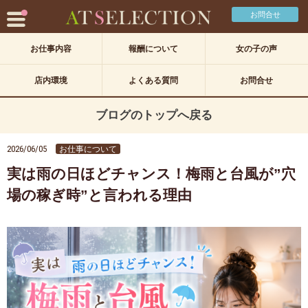
お問合せ
お仕事内容
報酬について
女の子の声
店内環境
よくある質問
お問合せ
ブログのトップへ戻る
2026/06/05
お仕事について
実は雨の日ほどチャンス！梅雨と台風が”穴
場の稼ぎ時”と言われる理由