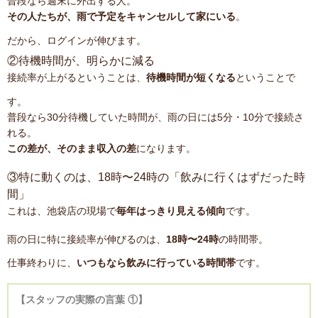
普段なら週末に外出する人。
その人たちが、雨で予定をキャンセルして家にいる
。
だから、ログインが伸びます。
②待機時間が、明らかに減る
接続率が上がるということは、
待機時間が短くなる
ということで
す。
普段なら30分待機していた時間が、雨の日には5分・10分で接続さ
れる。
この差が、そのまま収入の差
になります。
③特に動くのは、18時〜24時の「飲みに行くはずだった時
間」
これは、池袋店の現場で
毎年はっきり見える傾向
です。
雨の日に特に接続率が伸びるのは、
18時〜24時
の時間帯。
仕事終わりに、
いつもなら飲みに行っている時間帯
です。
【スタッフの実際の言葉 ①】