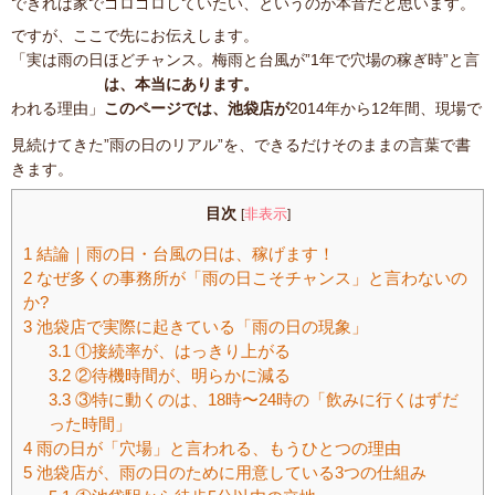
できれば家でゴロゴロしていたい、というのが本音だと思います。
ですが、ここで先にお伝えします。
「実は雨の日ほどチャンス。梅雨と台風が”1年で穴場の稼ぎ時”と言
は、本当にあります。
われる理由」
このページでは、池袋店が
2014年から12年間、現場で
見続けてきた”雨の日のリアル”を、できるだけそのままの言葉で書
きます。
目次
非表示
[
]
1
結論｜雨の日・台風の日は、稼げます！
2
なぜ多くの事務所が「雨の日こそチャンス」と言わないの
か?
3
池袋店で実際に起きている「雨の日の現象」
3.1
①接続率が、はっきり上がる
3.2
②待機時間が、明らかに減る
3.3
③特に動くのは、18時〜24時の「飲みに行くはずだ
った時間」
4
雨の日が「穴場」と言われる、もうひとつの理由
5
池袋店が、雨の日のために用意している3つの仕組み