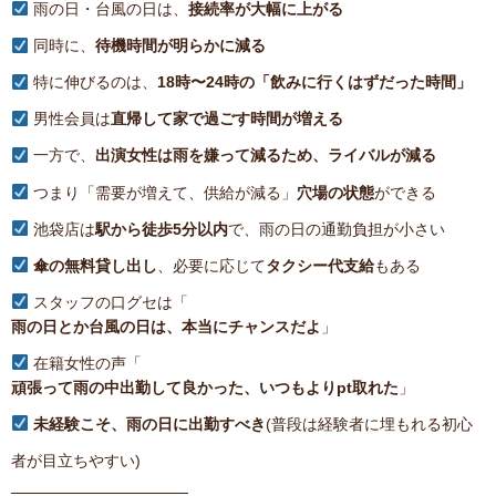
雨の日・台風の日は、
接続率が大幅に上がる
同時に、
待機時間が明らかに減る
特に伸びるのは、
18時〜24時の「飲みに行くはずだった時間」
男性会員は
直帰して家で過ごす時間が増える
一方で、
出演女性は雨を嫌って減るため、ライバルが減る
つまり「需要が増えて、供給が減る」
穴場の状態
ができる
池袋店は
駅から徒歩5分以内
で、雨の日の通勤負担が小さい
傘の無料貸し出し
、必要に応じて
タクシー代支給
もある
スタッフの口グセは「
雨の日とか台風の日は、本当にチャンスだよ
」
在籍女性の声「
頑張って雨の中出勤して良かった、いつもよりpt取れた
」
未経験こそ、雨の日に出勤すべき
(普段は経験者に埋もれる初心
者が目立ちやすい)
────────────────