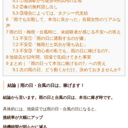
5.1
①池袋駅から徒歩5分以内の立地
5.2
②傘の無料貸し出し
5.3
③場合によっては、タクシー代支給
6
「雨でも出勤して、本当に良かった」在籍女性のリアルな
声
7
雨の日・梅雨・台風時に、未経験者が感じる不安への答え
7.1
不安①「雨の日に通勤するのが嫌」
7.2
不安②「梅雨だと気分が落ち込む」
7.3
不安③「初心者の私でも、雨の日に稼げるの?」
8
池袋店が12年間、現場で見続けてきた事実
9
まとめ｜「雨の日って本当に稼げるの?」への答え
9.1
次の雨の日、どう動くかだけ、決めておきませんか?
結論｜雨の日・台風の日は、稼げます！
結論から言います。雨の日と台風の日は、本当に稼ぎ時です。
具体的には、池袋店では雨の日・台風の日になると、
接続率が大幅にアップ
待機時間が明らかに減る