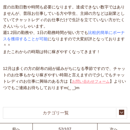
度の出勤日数や時間も必要になります。達成できない数字ではあり
ませんが、普段お仕事している方や学生、主婦の方などは副業とし
ていてチャットレディのお仕事だけで生計を立てていない方がたく
さんいらっしゃいます。
週1.2回の勤務や、1日の勤務時間が短い方でも
比較的簡単にボーナ
スを獲得することが可能
になりますので大変好評となっております
＾＾
またこれからの時期は特に稼ぎやすくなってきます！
12月は多くの方の財布の紐が緩みがちになる季節ですので、チャッ
トのお仕事もかなり稼ぎやすい時期と言えますので少しでもチャッ
トレディのお仕事に興味のある方は【
】よりい
お問い合わせフォーム
つでもご連絡お待ちしておりますm(_ _)m
カテゴリ一覧
前へ
52/107
次へ