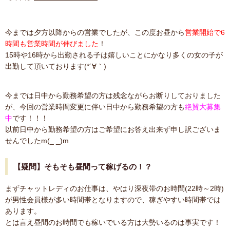
今までは夕方以降からの営業でしたが、この度お昼から
営業開始で6
時間も営業時間が伸びました
！
15時や16時から出勤される子は嬉しいことにかなり多くの女の子が
出勤して頂いております(*´∀｀)
今までは日中から勤務希望の方は残念ながらお断りしておりました
が、今回の営業時間変更に伴い日中から勤務希望の方も
絶賛大募集
中
です！！！
以前日中から勤務希望の方はご希望にお答え出来ず申し訳ございま
せんでしたm(_ _)m
【疑問】そもそも昼間って稼げるの！？
まずチャットレディのお仕事は、やはり深夜帯のお時間(22時～2時)
が男性会員様が多い時間帯となりますので、稼ぎやすい時間帯では
あります。
とは言え昼間のお時間でも稼いでいる方は大勢いるのは事実です！