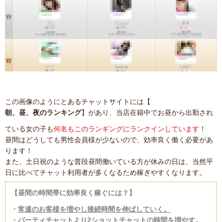
この画像のようにとあるチャットサイトには【
朝、昼、夜のランキング
】があり、当店在籍中でお昼から出勤され
ている女の子も
何名もこのランギングにランクインしています
！
昼間はどうしても男性会員様が少ないので、効率良く働く必要があ
ります！
また、土日祝のような普段昼間働いている方が休みの日は、当然平
日に比べてチャット利用者が多くなるため稼ぎやすくなります。
【
昼間の時間帯に効率良く稼ぐには？
】
・
常連のお客様を増やし接続時間を伸ばしていく。
・
パーティチャットより2ショットチャットの時間を増やす。