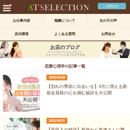
お問合せ
お仕事内容
報酬について
女の子の声
店内環境
よくある質問
お問合せ
お店のブログ
アットセレクションスタッフ
マネージャーによるブログです★
恋愛心理学の記事一覧
2025/04/08
【別れの季節に出会いを】4月に増える新
規会員様の心を掴む秘訣を大公開
2023/09/21
【高収入の秘訣】新規から常連さんに繋