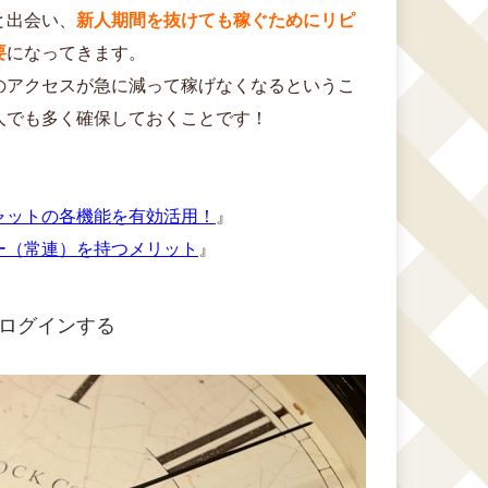
と出会い、
新人期間を抜けても稼ぐためにリピ
要
になってきます。
のアクセスが急に減って稼げなくなるというこ
人でも多く確保しておくことです！
ャットの各機能を有効活用！
』
ー（常連）を持つメリット
』
ログインする