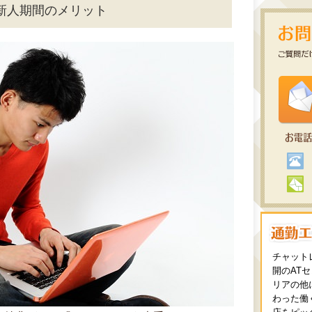
新人期間のメリット
チャット
開のAT
リアの他
わった働