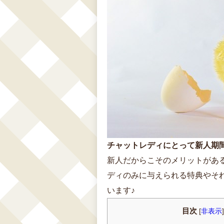
チャットレディにとって新人期
新人だからこそのメリットがあ
ディのみに与えられる特典やそ
います♪
目次
[
非表示
]