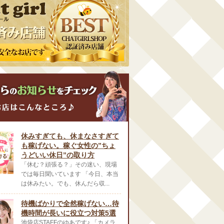
休みすぎても、休まなさすぎて
も稼げない。稼ぐ女性の”ちょ
うどいい休日”の取り方
「休む？頑張る？」その迷い、現場
では毎日聞いています 「今日、本当
は休みたい。でも、休んだら収...
待機ばかりで全然稼げない…待
機時間が長いに役立つ対策5選
池袋店STAFFのゆあです♪ 「カメラ