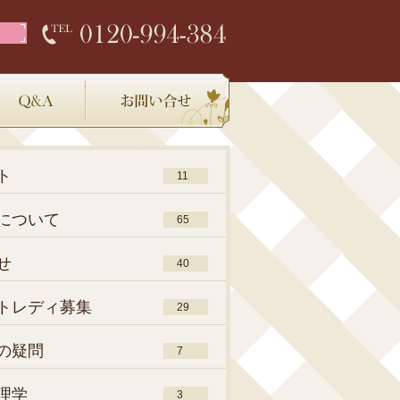
店内環境
Q＆A
お問い合わせ
ト
11
について
65
せ
40
トレディ募集
29
の疑問
7
理学
3