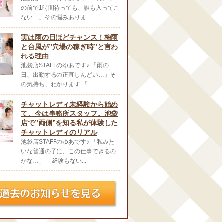
の前で1時間待っても、誰も入ってこ
ない…」その悩みありま...
実は雨の日ほどチャンス！梅雨
と台風が”穴場の稼ぎ時”と言わ
れる理由
池袋店STAFFのゆあです♪ 「雨の
日、出勤するの正直しんどい…」そ
の気持ち、わかります 「...
チャットレディ未経験から始め
て、今は事務所スタッフ。池袋
店で”両側”を知る私が体験した
チャットレディのリアル
池袋店STAFFのゆあです♪ 「私みた
いな普通の子に、この仕事できるの
かな…」 「経験もない...