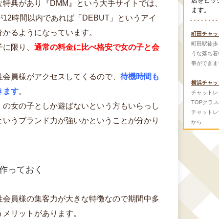
店をピッ
な特典があり『DMM』という大手サイトでは、
ます。
12時間以内であれば「DEBUT」というアイ
分かるようになっています。
町田チャッ
町田駅徒歩
子に限り、
通常の料金に比べ格安で女の子と会
うな落ち着
事ができま
性会員様がアクセスしてくるので、
待機時間も
横浜チャッ
きます
。
チャットレ
TOPクラ
」の女の子としか遊ばないという方もいらっし
チャットレ
というブランド力が強いかということが分かり
から
作っておく
性会員様の集客力が大きな特徴なので期間中多
うメリットがあります。