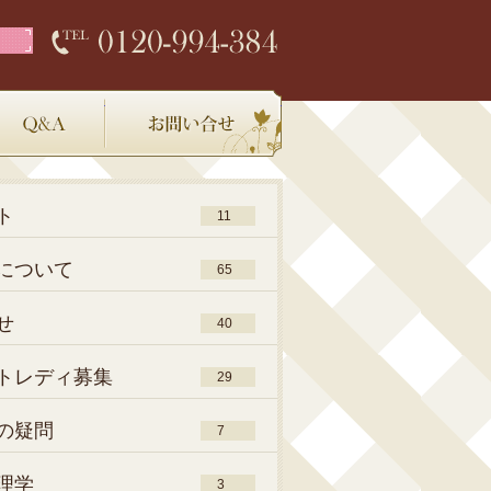
店内環境
Q＆A
お問い合わせ
ト
11
について
65
せ
40
トレディ募集
29
の疑問
7
理学
3