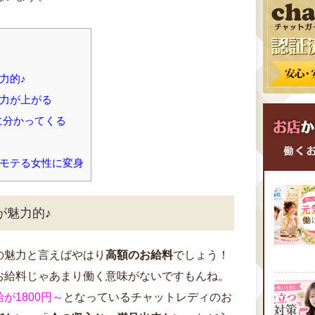
力的♪
力が上がる
に分かってくる
モテる女性に変身
が魅力的♪
の魅力と言えばやはり
高額のお給料
でしょう！
お給料じゃあまり働く意味がないですもんね。
が1800円～
となっているチャットレディのお