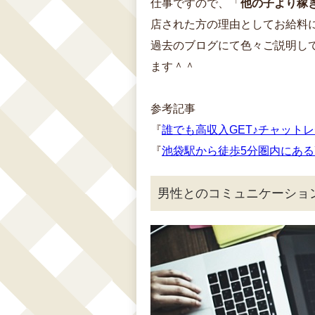
仕事ですので、「
他の子より稼
店された方の理由としてお給料
過去のブログにて色々ご説明し
ます＾＾
参考記事
『
誰でも高収入GET♪チャット
『
池袋駅から徒歩5分圏内にあ
男性とのコミュニケーショ