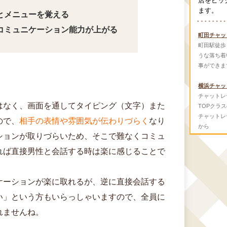
店をピッ
ます。
とメニューを覚える
コミュニケーション能力が上がる
町田チャッ
町田駅徒歩
うな落ち着
事ができま
横浜チャッ
チャットレ
はなく、画面を通してタイピング（文字）また
TOPクラ
チャットレ
ので、
相手の表情や雰囲気が伝わりづらく
なり
から
ションが取りづらいため、そこで難なくコミュ
れば直接男性と会話する時は楽に感じることで
ケーションが楽に取れるが、逆に直接会話する
い」という方もいらっしゃいますので、全員に
れませんね。