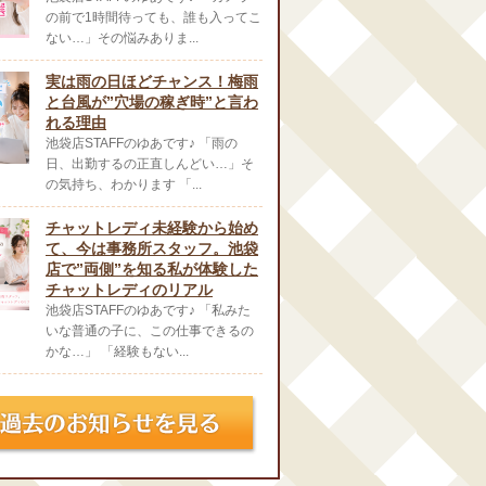
の前で1時間待っても、誰も入ってこ
ない…」その悩みありま...
実は雨の日ほどチャンス！梅雨
と台風が”穴場の稼ぎ時”と言わ
れる理由
池袋店STAFFのゆあです♪ 「雨の
日、出勤するの正直しんどい…」そ
の気持ち、わかります 「...
チャットレディ未経験から始め
て、今は事務所スタッフ。池袋
店で”両側”を知る私が体験した
チャットレディのリアル
池袋店STAFFのゆあです♪ 「私みた
いな普通の子に、この仕事できるの
かな…」 「経験もない...