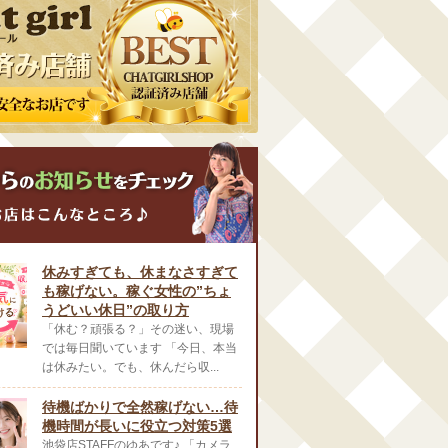
休みすぎても、休まなさすぎて
も稼げない。稼ぐ女性の”ちょ
うどいい休日”の取り方
「休む？頑張る？」その迷い、現場
では毎日聞いています 「今日、本当
は休みたい。でも、休んだら収...
待機ばかりで全然稼げない…待
機時間が長いに役立つ対策5選
池袋店STAFFのゆあです♪ 「カメラ