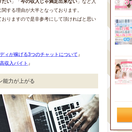
ぎたい
」「
今の収入じゃ満足出来ない
」など入
に関する理由が大半となっております。
ておりますので是非参考にして頂ければと思い
レディが稼げる3つのチャットについて
』
る高収入バイト
』
ン能力が上がる