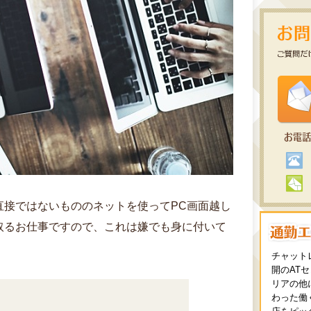
直接ではないもののネットを使ってPC画面越し
取るお仕事ですので、これは嫌でも身に付いて
チャット
開のAT
リアの他
わった働